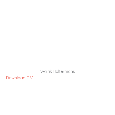
programmamanager, directeur bestuurder in
een breed zorg en welzijn domein. Hij stimuleert
ondernemerszin, samenwerking en efficiency
door te sturen op processen.
DOWNLOAD C.V.
Walrik Holtermans
Download C.V.