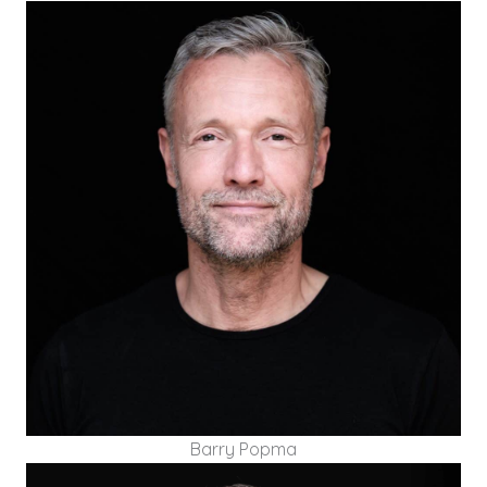
Barry Popma is founder van Flink Veranderen en
heeft ruim 20 jaar ervaring in het leidinggeven
aan verandering in de VVT, revalidatie en
ziekenhuiszorg.
Barry Popma