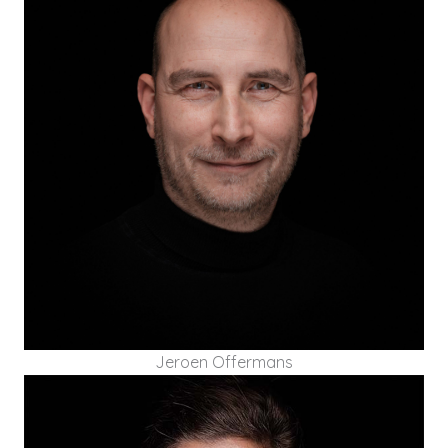
Jeroen heeft ruim 15 jaar ervaring met het
leidinggeven aan verpleeg- en
behandelorganisaties binnen de revalidatiezorg
en de VVT en daaraan gerelateerde
veranderprocessen.
Jeroen Offermans