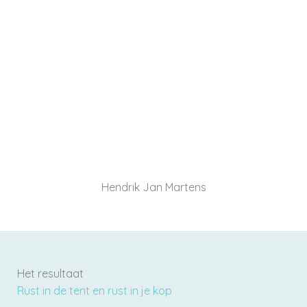
jaar organisaties door complexe transities in
zorg, overheid en onderwijs. Hij verbindt
strategie, mensen en innovatie en staat bekend
om zijn resultaatgerichte aanpak waarin co-
creatie, leiderschapsontwikkeling en
operationele daadkracht centraal staan.
Hendrik Jan Martens
Het resultaat
Rust in de tent en rust in je kop