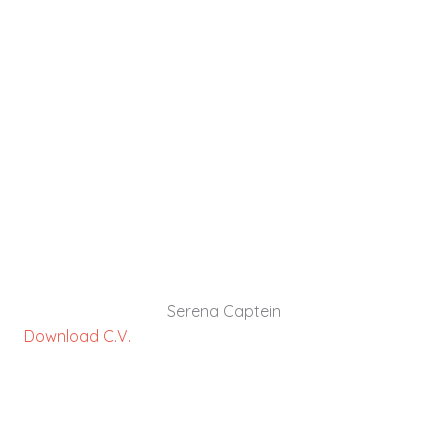
Seraba Captein heeft 6 jaar ervaring als
verpleegkundige en teamleider op kwaliteits- en
capaciteitsprojectenin de ziekenhuiszorg en
VVT.
- Flink Potential
DOWNLOAD C.V.
Serena Captein
Download C.V.