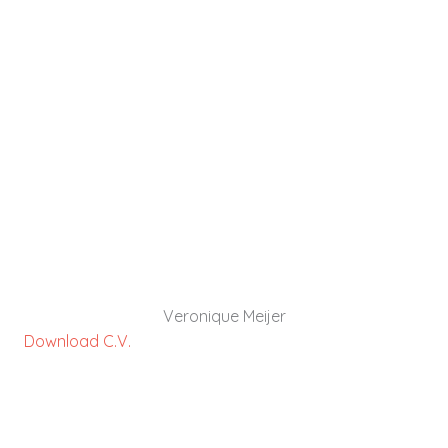
Veronique Meijer heeft ruim 10 jaar ervaring als
(interim)manager en coach in de brede
zorgsector. Ik zorg voor richting, ruimte en
resultaat in veranderende situaties op zowel
operationeel, tactisch als strategisch niveau.
DOWNLOAD C.V.
Veronique Meijer
Download C.V.