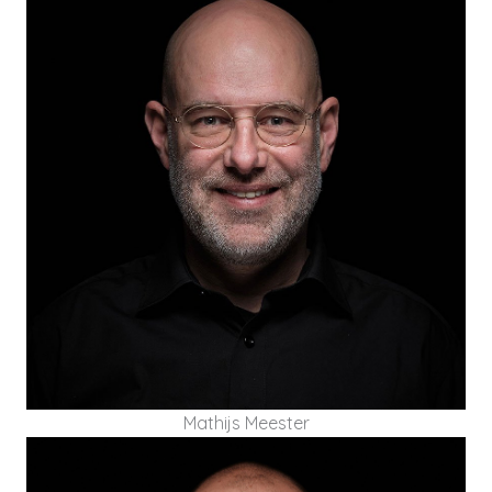
Matthijs Meester is een ervaren interim (HR)
directeur en verandermanager. Hij heeft ruim 20
jaar ervaring met het leidinggeven aan
strategische organisatieverandering in de zorg,
sociaal domein en bij de overheid.
Mathijs Meester