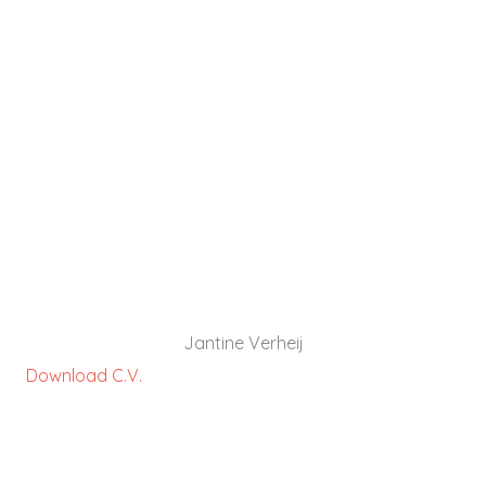
Jantine Verheij heeft ruim 15 jaar management
ervaring in de zorg en zakelijke dienstverlening
bij organisaties die grote uitdagingen kennen
om te werken aan toekomstbestendigheid.
DOWNLOAD C.V.
Jantine Verheij
Download C.V.