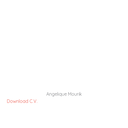
Angelique is een kwaliteitsverpleegkundige met
leiderschaps- en change skills. Ze heeft
deelgenomen aan het Flink Potential
Programma.
DOWNLOAD C.V.
Angelique Mourik
Download C.V.