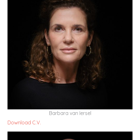
Barbara heeft ruim 20 jaar ervaring in het
begeleiden van cultuurveranderingen,
leiderschapsontwikkeling en operationeel
crisismanagement binnen de ouderen- en
ziekenhuiszorg en GGZ.
DOWNLOAD C.V.
Barbara van Iersel
Download C.V.