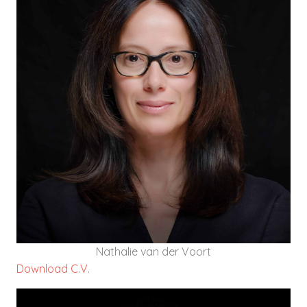
Nathalie van der Voort heeft ruim 20 jaar
ervaring als projectleider, procesmanager,
leidinggevende en adviseur gericht op strategie,
innovatie en transities in de zorg- en profit
sector.
DOWNLOAD C.V.
Nathalie van der Voort
Download C.V.