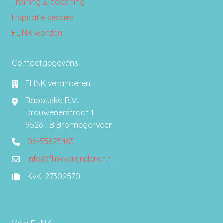
Training & coaching
Inspiratie sessies
FLINK worden
Contactgegevens
FLINK veranderen
Babouska B.V.
Drouwenerstraat 1
9526 TB Bronnegerveen
06-55825463
0655825463
info@flinkveranderen.nl
info@flinkveranderen.nl
KvK: 27302570
27302570
Volg FLINK