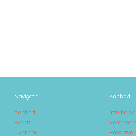
Navigatie
Aanbod
Aanbod
Interim op
Events
Verander
Over ons
Executive