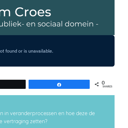
0
Tweet
Share
SHARES
en in veranderprocessen en hoe deze de
de vertraging zetten?