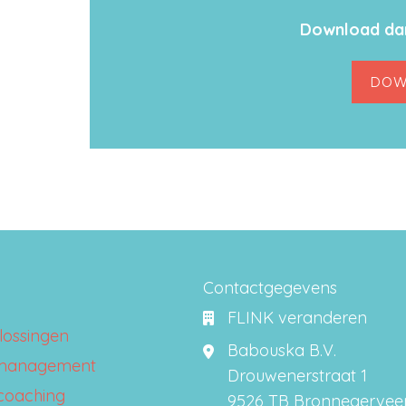
Download dan
DOW
Contactgegevens
FLINK veranderen
lossingen
Babouska B.V.
management
Drouwenerstraat 1
 coaching
9526 TB Bronnegervee