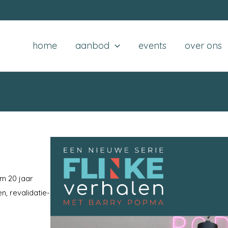
home
aanbod
events
over ons
im 20 jaar
n, revalidatie-