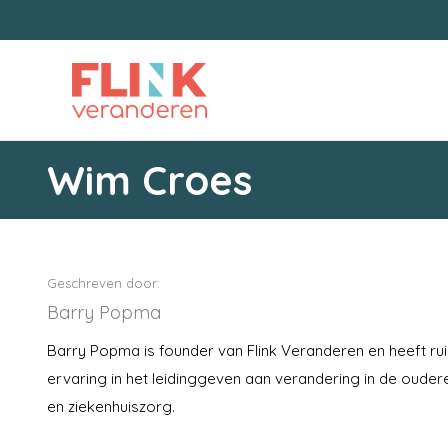
Ga
naar
de
inhoud
Wim Croes
Geschreven door:
Barry Popma
Barry Popma is founder van Flink Veranderen en heeft ru
ervaring in het leidinggeven aan verandering in de oudere
en ziekenhuiszorg.