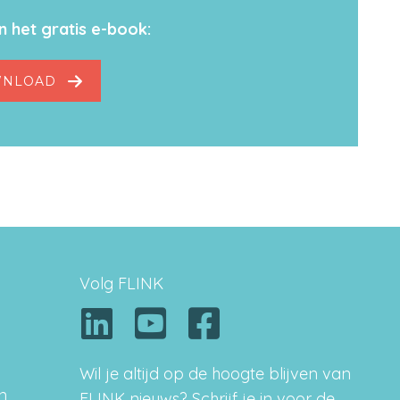
 het gratis e-book:
NLOAD
Volg FLINK
Wil je altijd op de hoogte blijven van
n
FLINK nieuws? Schrijf je in voor de