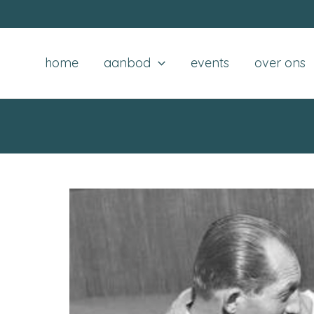
home
aanbod
events
over ons