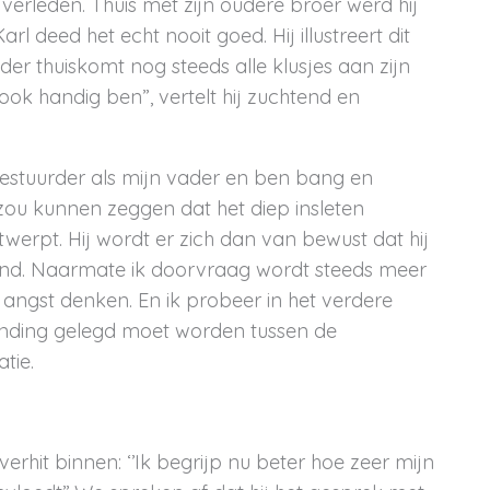
verleden. Thuis met zijn oudere broer werd hij
rl deed het echt nooit goed. Hij illustreert dit
oeder thuiskomt nog steeds alle klusjes aan zijn
ook handig ben”, vertelt hij zuchtend en
n bestuurder als mijn vader en ben bang en
zou kunnen zeggen dat het diep insleten
twerpt. Hij wordt er zich dan van bewust dat hij
rkend. Naarmate ik doorvraag wordt steeds meer
gen angst denken. En ik probeer in het verdere
binding gelegd moet worden tussen de
tie.
erhit binnen: ‘’Ik begrijp nu beter hoe zeer mijn