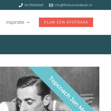
06-55825463
info@flinkveranderen.nl
inspiratie
PLAN EEN AFSPRAAK