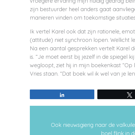
vroegere ervaring mijn huidig gedrag beïn
zijn bestuurder heel anders gaat aanvlie
manieren vinden om toekomstige situaties
Ik vertel Karel ook dat zijn rationele, e
(attitude) niet synchroon lopen. Wellicht l
Na een aantal gesprekken vertelt Karel da
is. “Je moet eerst bij jezelf in de spiegel kij
wegloopt, ziet hij in mijn boekenkast “Op
Vries staan. “Dat boek wil ik wel van je len
Share
Ook nieuwsgierig naar de valkuil
boel flink in 