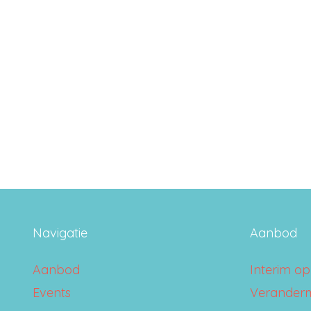
Navigatie
Aanbod
Aanbod
Interim op
Events
Verander