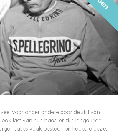
veel voor onder andere door de stijl van
ok last van hun baas: er zijn langdurige
ganisaties vaak bestaan uit hoop, jaloezie,