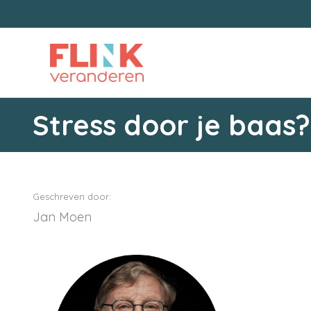
Ga
naar
de
inhoud
Stress door je baas?
Geschreven door:
Jan Moen