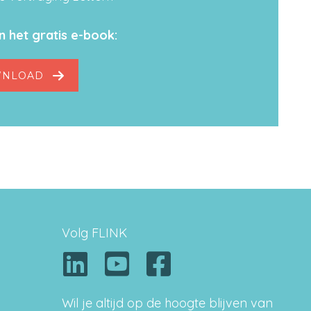
 het gratis e-book:
NLOAD
Volg FLINK
Wil je altijd op de hoogte blijven van