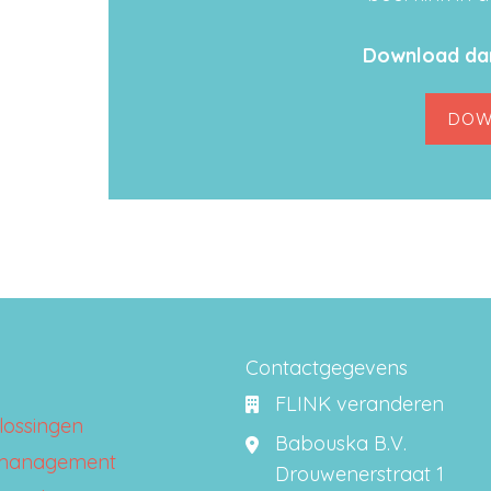
Download dan
DOW
Contactgegevens
FLINK veranderen
lossingen
Babouska B.V.
management
Drouwenerstraat 1