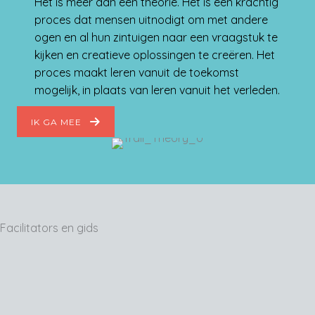
Het is méér dan een theorie. Het is een krachtig
proces dat mensen uitnodigt om met andere
ogen en al hun zintuigen naar een vraagstuk te
kijken en creatieve oplossingen te creëren. Het
proces maakt leren vanuit de toekomst
mogelijk, in plaats van leren vanuit het verleden.
IK GA MEE
Facilitators en gids
In 2021 ben ik met Arjan mee geweest op deze
trail in Spanje. In 2022 ben ik weer geweest en
inmiddels ben in zelf ook trail facilitator. Ik weet