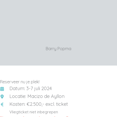
wel dat natuur ons antwoorden geeft; dat
leiderschap niet altijd van nature makkelijk gaat.
Dat in leiderschap veel van de eigen
persoonlijkheid wordt gereflecteerd. Hoe mooi is
het dan om die reflectie in de natuur te ervaren
en nieuwe antwoorden te vinden.
Barry Popma
Reserveer nu je plek!
Datum: 3-7 juli 2024
Locatie: Macizo de Ayllon
Kosten: €2.500,- excl. ticket
Vliegticket niet inbegrepen