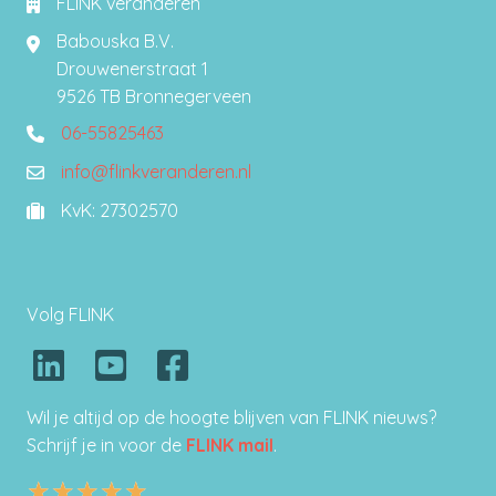
FLINK veranderen
Babouska B.V.
Drouwenerstraat 1
9526 TB Bronnegerveen
06-55825463
0655825463
info@flinkveranderen.nl
info@flinkveranderen.nl
KvK: 27302570
27302570
Volg FLINK
Wil je altijd op de hoogte blijven van FLINK nieuws?
Schrijf je in voor de
FLINK mail
.
★
★
★
★
★