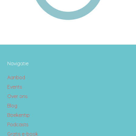
Navigatie
Aanbod
Events
Over ons
Blog
Boekentip
Podcasts
Gratis e-book