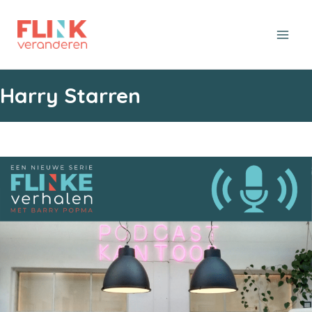
Ga
naar
de
inhoud
Harry Starren