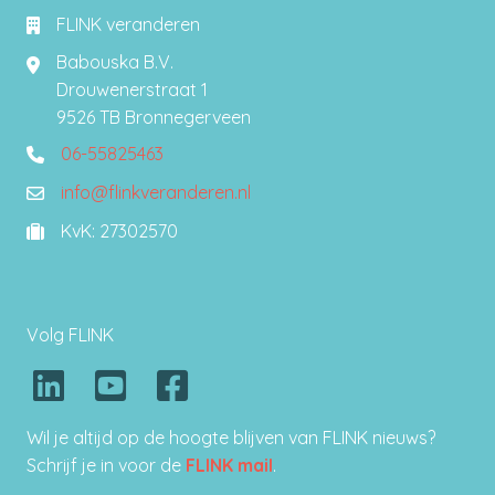
FLINK veranderen
Babouska B.V.
Drouwenerstraat 1
9526 TB Bronnegerveen
06-55825463
0655825463
info@flinkveranderen.nl
info@flinkveranderen.nl
KvK: 27302570
27302570
Volg FLINK
Wil je altijd op de hoogte blijven van FLINK nieuws?
Schrijf je in voor de
FLINK mail
.