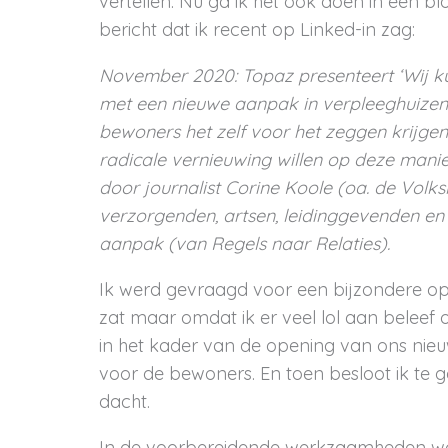
vertellen. Nu ga ik het ook doen in een bl
bericht dat ik recent op Linked-in zag:
November 2020: Topaz presenteert ‘Wij ku
met een nieuwe aanpak in verpleeghuizen.
bewoners het zelf voor het zeggen krijge
radicale vernieuwing willen op deze manie
door journalist Corine Koole (oa. de Volks
verzorgenden, artsen, leidinggevenden en
aanpak (van Regels naar Relaties).
Ik werd gevraagd voor een bijzondere opdr
zat maar omdat ik er veel lol aan beleef
in het kader van de opening van ons nieu
voor de bewoners. En toen besloot ik te 
dacht.
In de voorbereidende werkzaamheden was 