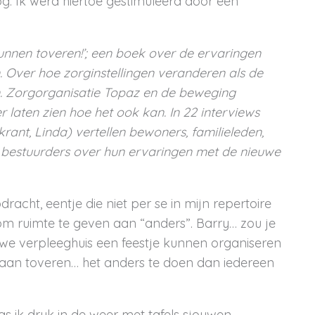
og. Ik werd hiertoe gestimuleerd door een
nnen toveren!’; een boek over de ervaringen
 Over hoe zorginstellingen veranderen als de
n. Zorgorganisatie Topaz en de beweging
r laten zien hoe het ook kan.
In 22 interviews
krant, Linda) vertellen bewoners, familieleden,
 bestuurders over hun ervaringen met de nieuwe
acht, eentje die niet per se in mijn repertoire
 om ruimte te geven aan “anders”. Barry… zou je
we verpleeghuis een feestje kunnen organiseren
gaan toveren… het anders te doen dan iedereen
ik druk in de weer met tafels sjouwen,