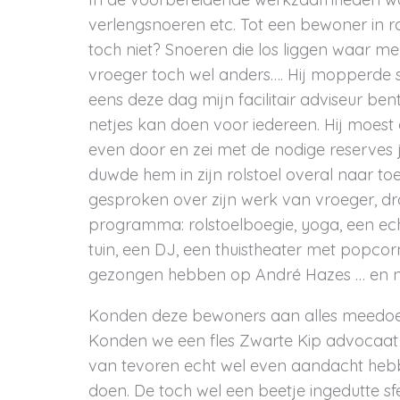
verlengsnoeren etc. Tot een bewoner in ro
toch niet? Snoeren die los liggen waar me
vroeger toch wel anders…. Hij mopperde ste
eens deze dag mijn facilitair adviseur bent
netjes kan doen voor iedereen. Hij moes
even door en zei met de nodige reserves ja
duwde hem in zijn rolstoel overal naar t
gesproken over zijn werk van vroeger, d
programma: rolstoelboegie, yoga, een echt
tuin, een DJ, een thuistheater met popcor
gezongen hebben op André Hazes … en n
Konden deze bewoners aan alles meedoen
Konden we een fles Zwarte Kip advocaat 
van tevoren echt wel even aandacht heb
doen. De toch wel een beetje ingedutte sf