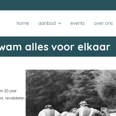
home
aanbod
events
over ons
kwam alles voor elkaar
im 20 jaar
n, revalidatie-