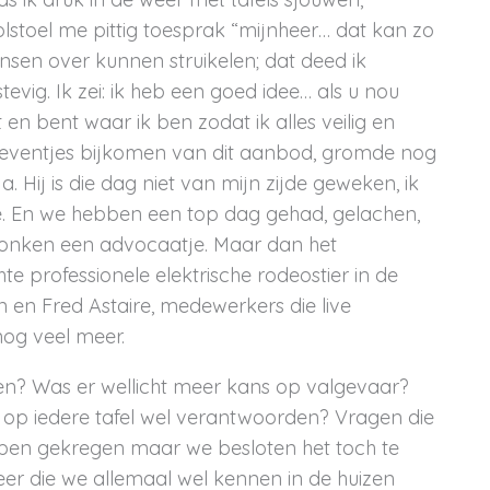
lstoel me pittig toesprak “mijnheer… dat kan zo
nsen over kunnen struikelen; dat deed ik
vig. Ik zei: ik heb een goed idee… als u nou
 en bent waar ik ben zodat ik alles veilig en
t eventjes bijkomen van dit aanbod, gromde nog
. Hij is die dag niet van mijn zijde geweken, ik
oe. En we hebben een top dag gehad, gelachen,
ronken een advocaatje. Maar dan het
e professionele elektrische rodeostier in de
n en Fred Astaire, medewerkers die live
og veel meer.
? Was er wellicht meer kans op valgevaar?
op iedere tafel wel verantwoorden? Vragen die
ben gekregen maar we besloten het toch te
eer die we allemaal wel kennen in de huizen