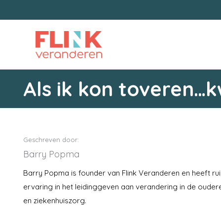
Ga
naar
de
inhoud
Als ik kon toveren…
Geschreven door:
Barry Popma
Barry Popma is founder van Flink Veranderen en heeft ru
ervaring in het leidinggeven aan verandering in de oudere
en ziekenhuiszorg.