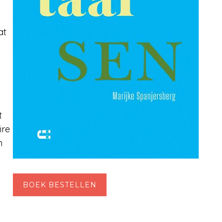
at
t
ire
n
BOEK BESTELLEN