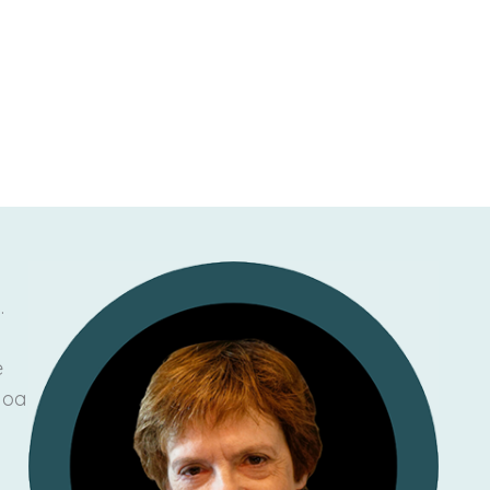
.
e
 oa