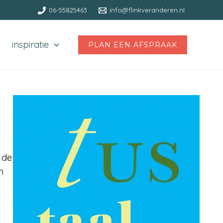
06-55825463
info@flinkveranderen.nl
inspiratie
PLAN EEN AFSPRAAK
 de
n