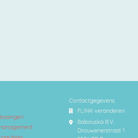
Contactgegevens
FLINK veranderen
lossingen
Babouska B.V.
management
Drouwenerstraat 1
 coaching