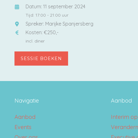
Datum: 11 september 2024
Tijd: 17:00 - 21:00 uur
Spreker: Marijke Spanjersberg
Kosten: €250,-
incl. diner
SESSIE BOEKEN
Navigatie
Aanbod
Aanbod
Interim op
Events
Verander
Over ons
Executive